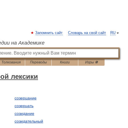
Запомнить сайт
Словарь на свой сайт
RU
едии на Академике
Толкования
Переводы
Книги
Игры ⚽
вой лексики
созерцание
созерцать
созидание
созидательный