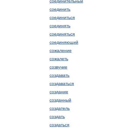
соединительный
соединить
соединиться
соединять
соединяться
соединяющий
сожаление
сожалеть
созвучие
создавать
создаваться
создание
созданный
создатель
создать
создаться