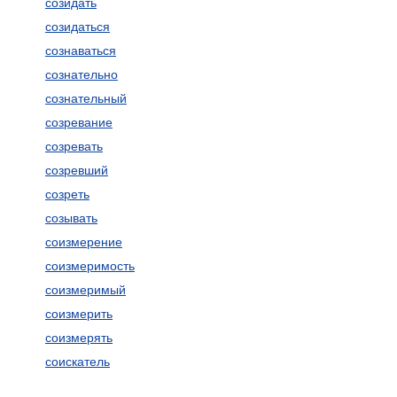
созидать
созидаться
сознаваться
сознательно
сознательный
созревание
созревать
созревший
созреть
созывать
соизмерение
соизмеримость
соизмеримый
соизмерить
соизмерять
соискатель