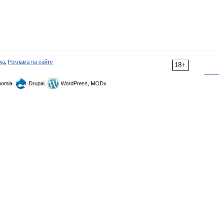
ка
,
Реклама на сайте
18+
omla,
Drupal,
WordPress, MODx.