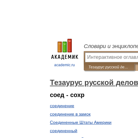
Словари и энциклоп
academic.ru
Тезаурус русской деловой лексики
Тезаурус русской дело
соед - сохр
соединение
соединение в замок
Соединенные Штаты Америки
соединенный